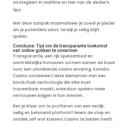
strategieën in realtime en leer van de dealer’s
tips.
Met deze aanpak maximaliseer je zowel je plezier
als je potentiële winst, terwijl je veilig blijft
spelen.
Conclusie: Tijd om de transparante toekomst
van online gokken te omarmen
Transparantie, een rijk spelaanbod en
aantrekkelijke bonussen vormen samen de basis
voor een uitstekende casino‑ervaring. Kansino
Casino combineert deze elementen met een
blockchain‑technologie die elke inzet
traceerbaar maakt, waardoor spelers meer
vertrouwen krijgen in hun winsten.
Ben je klaar om te profiteren van een eerlijk,
veilig en belonend platform? Neem de stap en
ontdek zelf wat Kansino Casino te bieden heeft.