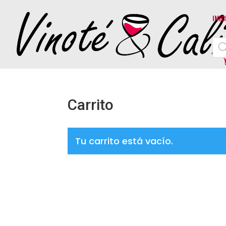
INIC
Bús
de
prod
Carrito
Tu carrito está vacío.