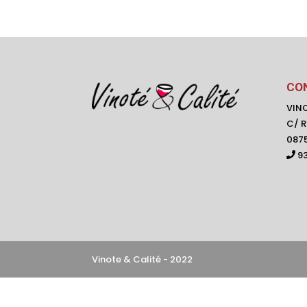
CO
VINO
C/ R
0875
93
Vinote & Calité - 2022