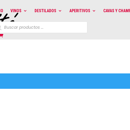
IO
VINOS
DESTILADOS
APERITIVOS
CAVAS Y CHAM
queda
uctos