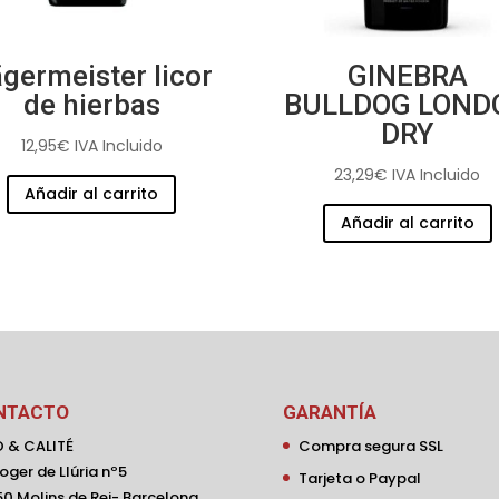
germeister licor
GINEBRA
de hierbas
BULLDOG LOND
DRY
12,95
€
IVA Incluido
23,29
€
IVA Incluido
Añadir al carrito
Añadir al carrito
NTACTO
GARANTÍA
 & CALITÉ
Compra segura SSL
oger de Llúria nº5
Tarjeta o Paypal
0 Molins de Rei- Barcelona