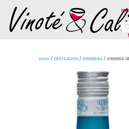
INIC
Bús
de
prod
Inicio
/
DESTILADOS
/
GINEBRAS
/ GINEBRA 1