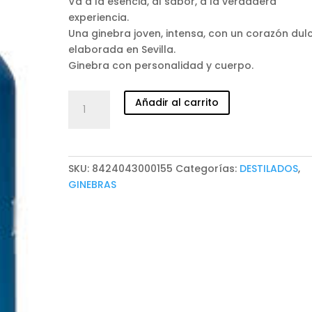
Va a la esencia, al sabor, a la verdadera
experiencia.
Una ginebra joven, intensa, con un corazón dul
elaborada en Sevilla.
Ginebra con personalidad y cuerpo.
GINEBRA
Añadir al carrito
1890
EXÓTICA
cantidad
SKU:
8424043000155
Categorías:
DESTILADOS
,
GINEBRAS