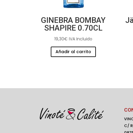
GINEBRA BOMBAY
Jä
SHAPIRE 0.70CL
19,30
€
IVA Incluido
Añadir al carrito
CO
VINO
C/ R
0875