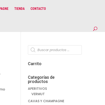
PAGNE
TIENDA
CONTACTO
Búsqueda
de
productos
Carrito
.
Categorías de
productos
APERITIVOS
omo
VERMUT
CAVAS Y CHAMPAGNE