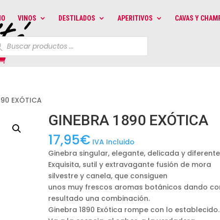
IO
VINOS
DESTILADOS
APERITIVOS
CAVAS Y CHAM
queda
uctos
890 EXÓTICA
GINEBRA 1890 EXÓTICA
17,95
€
IVA Incluido
Ginebra singular, elegante, delicada y diferente
Exquisita, sutil y extravagante fusión de mora
silvestre y canela, que consiguen
unos muy frescos aromas botánicos dando c
resultado una combinación.
Ginebra 1890 Exótica rompe con lo establecido.