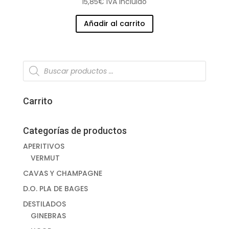
15,85
€
IVA Incluido
Añadir al carrito
Búsqueda
de
productos
Carrito
Categorías de productos
APERITIVOS
VERMUT
CAVAS Y CHAMPAGNE
D.O. PLA DE BAGES
DESTILADOS
GINEBRAS