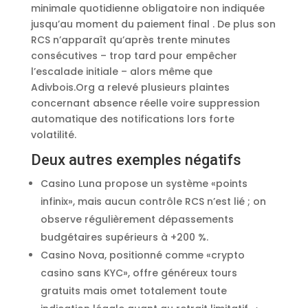
minimale quotidienne obligatoire non indiquée
jusqu’au moment du paiement final . De plus son
RCS n’apparaît qu’après trente minutes
consécutives – trop tard pour empêcher
l’escalade initiale – alors même que
Adivbois.Org a relevé plusieurs plaintes
concernant absence réelle voire suppression
automatique des notifications lors forte
volatilité.
Deux autres exemples négatifs
Casino Luna propose un système «points
infinix», mais aucun contrôle RCS n’est lié ; on
observe régulièrement dépassements
budgétaires supérieurs à +200 %.
Casino Nova, positionné comme «crypto
casino sans KYC», offre généreux tours
gratuits mais omet totalement toute