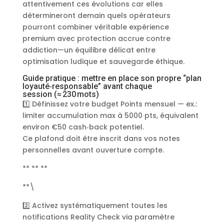
attentivement ces évolutions car elles
détermineront demain quels opérateurs
pourront combiner véritable expérience
premium avec protection accrue contre
addiction—un équilibre délicat entre
optimisation ludique et sauvegarde éthique.
Guide pratique : mettre en place son propre “plan
loyauté‑responsable” avant chaque
session (≈ 230 mots)
1️⃣ Définissez votre budget Points mensuel — ex.:
limiter accumulation max à 5000 pts, équivalent
environ €50 cash‐back potentiel.
Ce plafond doit être inscrit dans vos notes
personnelles avant ouverture compte.
** ** **
**\
2️⃣ Activez systématiquement toutes les
notifications Reality Check via paramètre