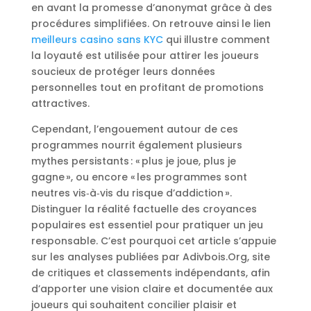
en avant la promesse d’anonymat grâce à des
procédures simplifiées. On retrouve ainsi le lien
meilleurs casino sans KYC
qui illustre comment
la loyauté est utilisée pour attirer les joueurs
soucieux de protéger leurs données
personnelles tout en profitant de promotions
attractives.
Cependant, l’engouement autour de ces
programmes nourrit également plusieurs
mythes persistants : « plus je joue, plus je
gagne », ou encore « les programmes sont
neutres vis‑à‑vis du risque d’addiction ».
Distinguer la réalité factuelle des croyances
populaires est essentiel pour pratiquer un jeu
responsable. C’est pourquoi cet article s’appuie
sur les analyses publiées par Adivbois.Org, site
de critiques et classements indépendants, afin
d’apporter une vision claire et documentée aux
joueurs qui souhaitent concilier plaisir et