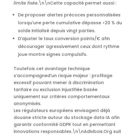
limite fixée.
\n\nCette capacité permet aussi :
De proposer alertes précoces personnalisées
lorsqu’une perte cumulative dépasse >20 % du
solde initialisé depuis vingt parties.
D’ajuster le taux conversion points/€ afin
décourager agressivement ceux dont rythme
joue montre signes compulsifs.
Toutefois cet avantage technique
s’accompagned’un risque majeur : profilage
excessif pouvant mener á discrimination
tarifaire ou exclusion injustifiée basée
uniquement sur critères comportementaux
anonymisés.
Les régulateurs européens envisagent déjà
douane stricte autour du stockage data IA afin
garantir conformité GDPR tout en permettant
innovations responsables.\n\nAdivbois.Org suit