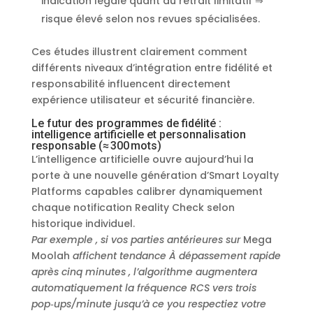
indication légale quant au retrait limitatif ⇒
risque élevé selon nos revues spécialisées.
Ces études illustrent clairement comment
différents niveaux d’intégration entre fidélité et
responsabilité influencent directement
expérience utilisateur et sécurité financière.
Le futur des programmes de fidélité :
intelligence artificielle et personnalisation
responsable (≈ 300 mots)
L’intelligence artificielle ouvre aujourd’hui la
porte à une nouvelle génération d’Smart Loyalty
Platforms capables calibrer dynamiquement
chaque notification Reality Check selon
historique individuel.
Par exemple , si vos parties antérieures sur
Mega
Moolah
affichent tendance À dépassement rapide
après cinq minutes , l’algorithme augmentera
automatiquement la fréquence RCS vers trois
pop‑ups/minute jusqu’à ce you respectiez votre