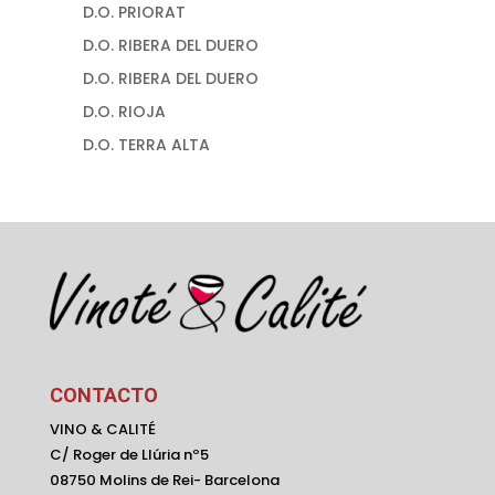
D.O. PRIORAT
D.O. RIBERA DEL DUERO
D.O. RIBERA DEL DUERO
D.O. RIOJA
D.O. TERRA ALTA
CONTACTO
VINO & CALITÉ
C/ Roger de Llúria nº5
08750 Molins de Rei- Barcelona