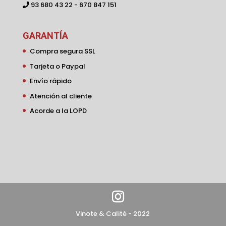
93 680 43 22 - 670 847 151
GARANTÍA
Compra segura SSL
Tarjeta o Paypal
Envío rápido
Atención al cliente
Acorde a la LOPD
Vinote & Calité - 2022