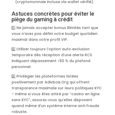
(cryptomonnaie incluse via wallet vérifié).
Astuces concrètes pour éviter le
piège du gaming à crédit
1️⃣ Ne jamais accepter bonus illimités tant que
vous n’avez pas défini votre budget quotidien
maximal dans votre profil VIP.
2️⃣ Utiliser toujours l’option auto‐exclusion
temporaire dès réception d’une alerte RCS
indiquant dépassement >50 % du plafond
personnel.
3️⃣ Privilégier les plateformes listées
positivement par Adivbois.Org qui offrent
transparence maximale sur leurs politiques KYC
– même si vous êtes attiré par “casino en ligne
sans KYC”, assurez‑vous qu’elles disposent
quand même d’un système interne anti‐fraude
robuste.