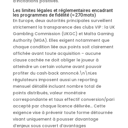
d’incitations positives.
Les limites légales et réglementaires encadrant
les programmes de fidélité (≈ 270 mots)
En Europe, deux autorités principales surveillent
strictement la transparence des clubs VIP : la UK
Gambling Commission (UKGC) et Malta Gaming
Authority (MGA). Elles exigent notamment que
chaque condition liée aux points soit clairement
affichée avant toute acquisition – aucune
clause cachée ne doit obliger le joueur à
atteindre un certain volume avant pouvoir
profiter du cash‑back annoncé.\n\nLes
régulateurs imposent aussi un reporting
mensuel détaillé incluant nombre total de
points distribués, valeur monétaire
correspondante et taux effectif conversion/pari
accepté par chaque licence délivrée… Cette
exigence vise à prévenir toute forme détournée
visant uniquement à pousser davantage
d’enjeux sous couvert d’avantages