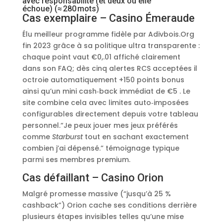
avec responsabilité (et deux où elle
échoue) (≈ 280 mots)
Cas exemplaire – Casino Émeraude
Élu meilleur programme fidèle par Adivbois.Org
fin 2023 grâce à sa politique ultra transparente :
chaque point vaut €0,.01 affiché clairement
dans son FAQ; dès cinq alertes RCS acceptées il
octroie automatiquement +150 points bonus
ainsi qu’un mini cash‑back immédiat de €5 . Le
site combine cela avec limites auto‑imposées
configurables directement depuis votre tableau
personnel.“Je peux jouer mes jeux préférés
comme
Starburst
tout en sachant exactement
combien j’ai dépensé.” témoignage typique
parmi ses membres premium.
Cas défaillant – Casino Orion
Malgré promesse massive (“jusqu’à 25 %
cashback”) Orion cache ses conditions derrière
plusieurs étapes invisibles telles qu’une mise