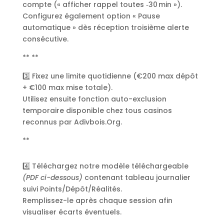
compte (« afficher rappel toutes ‑30 min »).
Configurez également option « Pause
automatique » dès réception troisième alerte
consécutive.
** **
3️⃣ Fixez une limite quotidienne (€200 max dépôt
+ €100 max mise totale).
Utilisez ensuite fonction auto-exclusion
temporaire disponible chez tous casinos
reconnus par Adivbois.Org.
**
4️⃣ Téléchargez notre modèle téléchargeable
(PDF ci-dessous)
contenant tableau journalier
suivi Points/Dépôt/Réalités.
Remplissez-le après chaque session afin
visualiser écarts éventuels.