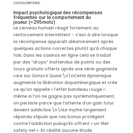
conscientes.
Impact psychologique des récompenses
fréquentes sur le comportement du
joueur (≈ 295 mots)
Le cerveau humain réagit fortement au
renforcement intermittent – c’est‑à‑dire lorsque
la récompense apparaît aléatoirement après
quelques actions correctes plutôt qu’à chaque
fois. Dans les casinos en ligne cela se traduit
par des “drops” inattendus de points ou des
tours gratuits offerts après une série gagnante
rare sur
Gonzo’s Quest
.\n\nCette dynamique
augmente la libération dopaminergique et crée
ce qu’on appelle « l’effet bandeau rouge » :
même si l’on ne gagne pas systématiquement,
on persiste parce que l’attente d’un gain futur
devient addictive.\n\nLe mythe largement
répandu stipule que ces bonus protègent
contre l’addiction puisqu’ils offrent « un filet
safety net ». En réalité aucune étude