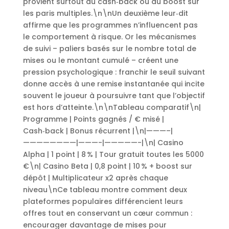
provient surtout du cash‑back ou du boost sur
les paris multiples.\n\nUn deuxième leur‑dit
affirme que les programmes n’influencent pas
le comportement à risque. Or les mécanismes
de suivi – paliers basés sur le nombre total de
mises ou le montant cumulé – créent une
pression psychologique : franchir le seuil suivant
donne accès à une remise instantanée qui incite
souvent le joueur à poursuivre tant que l’objectif
est hors d’atteinte.\n\nTableau comparatif\n|
Programme | Points gagnés / € misé |
Cash‑back | Bonus récurrent |\n|———–|
————————|———-|—————-|\n| Casino
Alpha | 1 point | 8 % | Tour gratuit toutes les 5000
€\n| Casino Beta | 0,8 point | 10 % + boost sur
dépôt | Multiplicateur x2 après chaque
niveau\nCe tableau montre comment deux
plateformes populaires différencient leurs
offres tout en conservant un cœur commun :
encourager davantage de mises pour