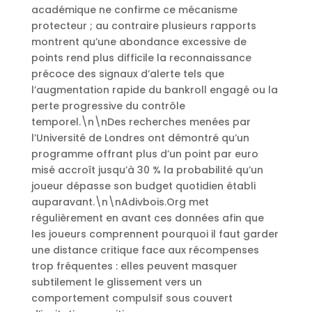
académique ne confirme ce mécanisme
protecteur ; au contraire plusieurs rapports
montrent qu’une abondance excessive de
points rend plus difficile la reconnaissance
précoce des signaux d’alerte tels que
l’augmentation rapide du bankroll engagé ou la
perte progressive du contrôle
temporel.\n\nDes recherches menées par
l’Université de Londres ont démontré qu’un
programme offrant plus d’un point par euro
misé accroît jusqu’à 30 % la probabilité qu’un
joueur dépasse son budget quotidien établi
auparavant.\n\nAdivbois.Org met
régulièrement en avant ces données afin que
les joueurs comprennent pourquoi il faut garder
une distance critique face aux récompenses
trop fréquentes : elles peuvent masquer
subtilement le glissement vers un
comportement compulsif sous couvert