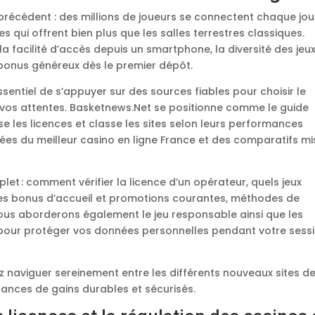
 précédent : des millions de joueurs se connectent chaque jou
 qui offrent bien plus que les salles terrestres classiques.
a facilité d’accès depuis un smartphone, la diversité des jeu
e bonus généreux dès le premier dépôt.
essentiel de s’appuyer sur des sources fiables pour choisir le
vos attentes. Basketnews.Net se positionne comme le guide
e les licences et classe les sites selon leurs performances
llées du meilleur casino en ligne France et des comparatifs mi
 : comment vérifier la licence d’un opérateur, quels jeux
e des bonus d’accueil et promotions courantes, méthodes de
Nous aborderons également le jeu responsable ainsi que les
pour protéger vos données personnelles pendant votre sess
ez naviguer sereinement entre les différents nouveaux sites d
ances de gains durables et sécurisés.