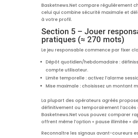
Basketnews.Net compare régulièrement chaq
celui qui combine sécurité maximale et dé
à votre profil.
Section 5 – Jouer respons
pratiques (≈ 270 mots)
Le jeu responsable commence par fixer clai
Dépôt quotidien/hebdomadaire : définis
compte utilisateur.
Limite temporelle : activez l’alarme sess
Mise maximale : choisissez un montant m
La plupart des opérateurs agréés propose
définitivement ou temporairement l’accès 
Basketnews.Net vous pouvez comparer rap
offrent même l’option « pause illimitée » d
Reconnaître les signaux avant-coureurs es