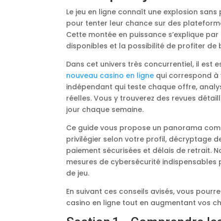
Le jeu en ligne connaît une explosion sans
pour tenter leur chance sur des plateformes
Cette montée en puissance s’explique par l
disponibles et la possibilité de profiter d
Dans cet univers très concurrentiel, il est 
nouveau casino en ligne
qui correspond à 
indépendant qui teste chaque offre, analys
réelles. Vous y trouverez des revues détai
jour chaque semaine.
Ce guide vous propose un panorama complet
privilégier selon votre profil, décryptag
paiement sécurisées et délais de retrait. 
mesures de cybersécurité indispensables 
de jeu.
En suivant ces conseils avisés, vous pourr
casino en ligne tout en augmentant vos ch