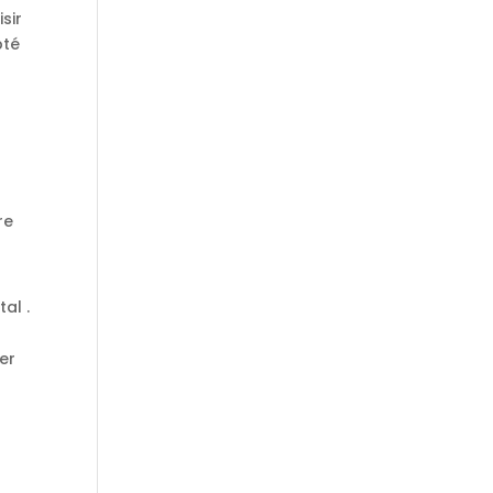
sir
pté
re
al .
er
s