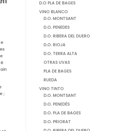
 en
D.O PLA DE BAGES
VINO BLANCO
D.O. MONTSANT
D.O. PENEDES
D.O. RIBERA DEL DUERO
re
D.O. RIOJA
ces
D.O. TERRA ALTA
ée
OTRAS UVAS
té
rain
PLA DE BAGES
RUEDA
e
VINO TINTO
e ;
D.O. MONTSANT
D.O. PENEDÉS
D.O. PLA DE BAGES
D.O. PRIORAT
D.O. RIBERA DEL DUERO