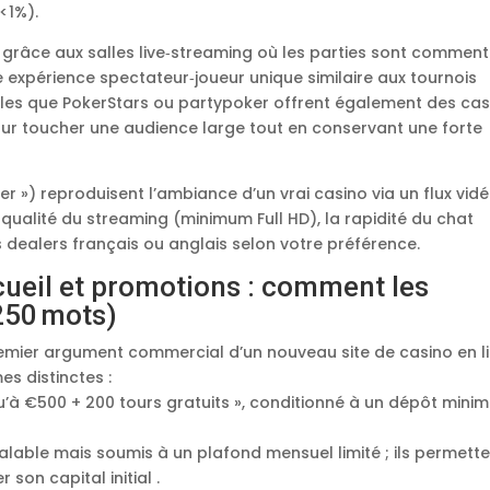
<1%).
 grâce aux salles live‑streaming où les parties sont commen
e expérience spectateur‑joueur unique similaire aux tournois
telles que PokerStars ou partypoker offrent également des ca
ur toucher une audience large tout en conservant une forte
aler ») reproduisent l’ambiance d’un vrai casino via un flux vid
a qualité du streaming (minimum Full HD), la rapidité du chat
es dealers français ou anglais selon votre préférence.
cueil et promotions : comment les
250 mots)
emier argument commercial d’un nouveau site de casino en l
es distinctes :
u’à €500 + 200 tours gratuits », conditionné à un dépôt mini
éalable mais soumis à un plafond mensuel limité ; ils permett
 son capital initial .