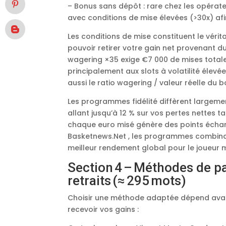
– Bonus sans dépôt : rare chez les opérateu
avec conditions de mise élevées (>30x) afin 
Les conditions de mise constituent le véri
pouvoir retirer votre gain net provenant 
wagering ×35 exige €7 000 de mises totale
principalement aux slots à volatilité élev
aussi le ratio wagering / valeur réelle du b
Les programmes fidélité diffèrent largeme
allant jusqu’à 12 % sur vos pertes nettes
chaque euro misé génère des points échang
Basketnews.Net , les programmes combinan
meilleur rendement global pour le joueur 
Section 4 – Méthodes de pa
retraits (≈ 295 mots)
Choisir une méthode adaptée dépend avant
recevoir vos gains :