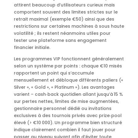
attirent beaucoup d’utilisateurs curieux mais
comportent souvent des limites strictes sur le
retrait maximal (exemple €50) ainsi que des
restrictions sur certaines machines à sous haute
volatilité ; ils restent néanmoins utiles pour
tester une plateforme sans engagement
financier initiale.
Les programmes VIP fonctionnent généralement
selon un système par points : chaque €10 misés
rapportent un point qui s’accumule
mensuellement et débloque différents paliers («
Silver », « Gold », « Platinum »). Les avantages
varient – cash‑back quotidien allant jusqu’à 15 %
sur pertes nettes, limites de mise augmentées,
gestionnaire personnel dédié ou invitations
exclusives à des tournois privés avec prize‑pool
élevé (> €10 000). Un programme bien structuré
indique clairement combien il faut jouer pour
passer au niveau suivant afin d’éviter toute