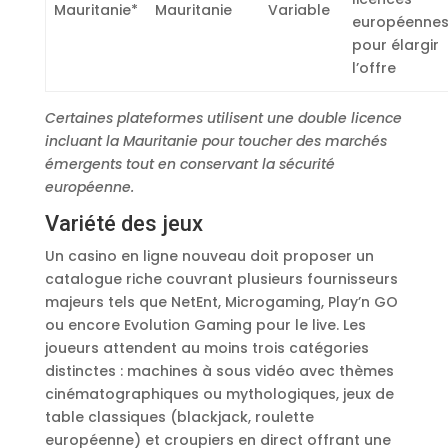
Mauritanie*
Mauritanie
Variable
européenne
pour élargir
l’offre
Certaines plateformes utilisent une double licence
incluant la Mauritanie pour toucher des marchés
émergents tout en conservant la sécurité
européenne.
Variété des jeux
Un casino en ligne nouveau doit proposer un
catalogue riche couvrant plusieurs fournisseurs
majeurs tels que NetEnt, Microgaming, Play’n GO
ou encore Evolution Gaming pour le live. Les
joueurs attendent au moins trois catégories
distinctes : machines à sous vidéo avec thèmes
cinématographiques ou mythologiques, jeux de
table classiques (blackjack, roulette
européenne) et croupiers en direct offrant une