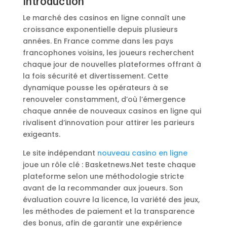
Introduction
Le marché des casinos en ligne connaît une
croissance exponentielle depuis plusieurs
années. En France comme dans les pays
francophones voisins, les joueurs recherchent
chaque jour de nouvelles plateformes offrant à
la fois sécurité et divertissement. Cette
dynamique pousse les opérateurs à se
renouveler constamment, d’où l’émergence
chaque année de nouveaux casinos en ligne qui
rivalisent d’innovation pour attirer les parieurs
exigeants.
Le site indépendant
nouveau casino en ligne
joue un rôle clé : Basketnews.Net teste chaque
plateforme selon une méthodologie stricte
avant de la recommander aux joueurs. Son
évaluation couvre la licence, la variété des jeux,
les méthodes de paiement et la transparence
des bonus, afin de garantir une expérience