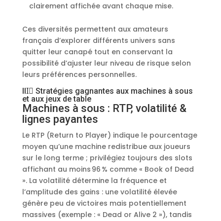
clairement affichée avant chaque mise.
Ces diversités permettent aux amateurs
français d’explorer différents univers sans
quitter leur canapé tout en conservant la
possibilité d’ajuster leur niveau de risque selon
leurs préférences personnelles.
III️⃣ Stratégies gagnantes aux machines à sous
et aux jeux de table
Machines à sous : RTP, volatilité &
lignes payantes
Le RTP (Return to Player) indique le pourcentage
moyen qu’une machine redistribue aux joueurs
sur le long terme ; privilégiez toujours des slots
affichant au moins 96 % comme « Book of Dead
». La volatilité détermine la fréquence et
l’amplitude des gains : une volatilité élevée
génère peu de victoires mais potentiellement
massives (exemple : « Dead or Alive 2 »), tandis