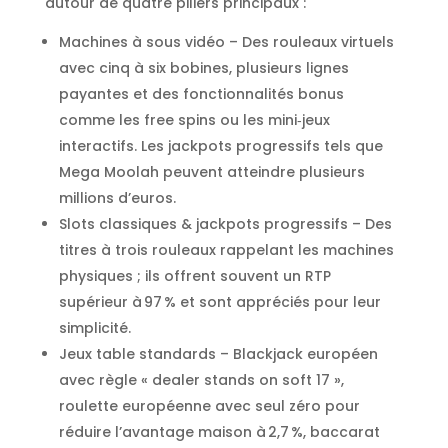
autour de quatre piliers principaux :
Machines à sous vidéo – Des rouleaux virtuels
avec cinq à six bobines, plusieurs lignes
payantes et des fonctionnalités bonus
comme les free spins ou les mini‑jeux
interactifs. Les jackpots progressifs tels que
Mega Moolah peuvent atteindre plusieurs
millions d’euros.
Slots classiques & jackpots progressifs – Des
titres à trois rouleaux rappelant les machines
physiques ; ils offrent souvent un RTP
supérieur à 97 % et sont appréciés pour leur
simplicité.
Jeux table standards – Blackjack européen
avec règle « dealer stands on soft 17 »,
roulette européenne avec seul zéro pour
réduire l’avantage maison à 2,7 %, baccarat