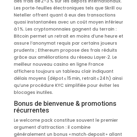
des frais de 2–3 % sur les dépôts internationaux.
Les porte‑feuilles électroniques tels que Skrill ou
Neteller offrent quant à eux des transactions
quasi instantanées avec un coût moyen inférieur
à 1 %. Les cryptomonnaies gagnent du terrain :
Bitcoin permet un retrait en moins d’une heure et
assure l’anonymat requis par certains joueurs
prudents ; Ethereum propose des frais réduits
grâce aux améliorations du réseau Layer‑2. Le
meilleur nouveau casino en ligne France
affichera toujours un tableau clair indiquant
délais moyens (dépot ≤ 15 min, retrait ≤ 24 h) ainsi
qu’une procédure KYC simplifiée pour éviter les
blocages inutiles.
Bonus de bienvenue & promotions
récurrentes
Le welcome pack constitue souvent le premier
argument d’attraction : il combine
généralement un bonus « match‑deposit » allant