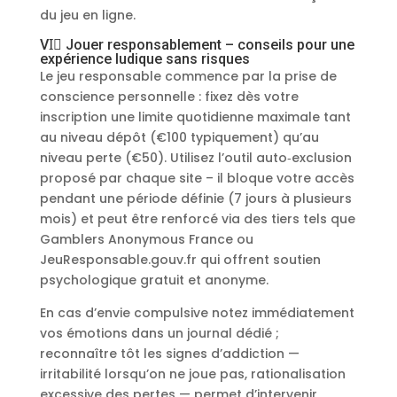
du jeu en ligne.
VI️⃣ Jouer responsablement – conseils pour une
expérience ludique sans risques
Le jeu responsable commence par la prise de
conscience personnelle : fixez dès votre
inscription une limite quotidienne maximale tant
au niveau dépôt (€100 typiquement) qu’au
niveau perte (€50). Utilisez l’outil auto‑exclusion
proposé par chaque site – il bloque votre accès
pendant une période définie (7 jours à plusieurs
mois) et peut être renforcé via des tiers tels que
Gamblers Anonymous France ou
JeuResponsable.gouv.fr qui offrent soutien
psychologique gratuit et anonyme.
En cas d’envie compulsive notez immédiatement
vos émotions dans un journal dédié ;
reconnaître tôt les signes d’addiction —
irritabilité lorsqu’on ne joue pas, rationalisation
excessive des pertes — permet d’intervenir