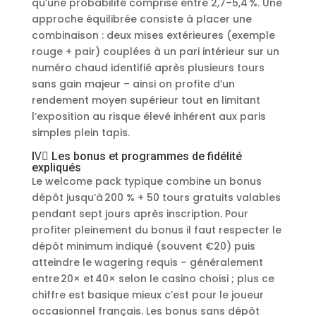
qu’une probabilité comprise entre 2,7–5,4 %. Une
approche équilibrée consiste à placer une
combinaison : deux mises extérieures (exemple
rouge + pair) couplées à un pari intérieur sur un
numéro chaud identifié après plusieurs tours
sans gain majeur – ainsi on profite d’un
rendement moyen supérieur tout en limitant
l’exposition au risque élevé inhérent aux paris
simples plein tapis.
IV️⃣ Les bonus et programmes de fidélité
expliqués
Le welcome pack typique combine un bonus
dépôt jusqu’à 200 % + 50 tours gratuits valables
pendant sept jours après inscription. Pour
profiter pleinement du bonus il faut respecter le
dépôt minimum indiqué (souvent €20) puis
atteindre le wagering requis – généralement
entre 20× et 40× selon le casino choisi ; plus ce
chiffre est basique mieux c’est pour le joueur
occasionnel français. Les bonus sans dépôt