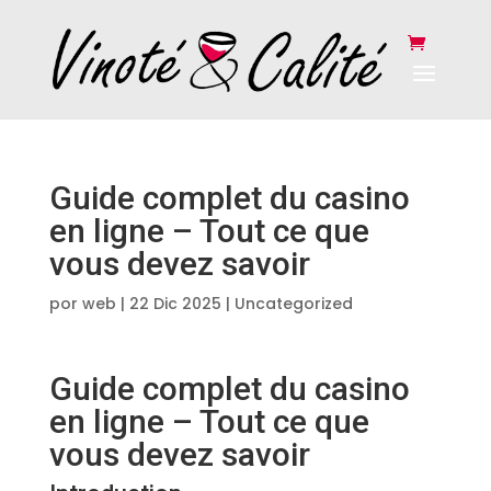
Guide complet du casino
en ligne – Tout ce que
vous devez savoir
por
web
|
22 Dic 2025
|
Uncategorized
Guide complet du casino
en ligne – Tout ce que
vous devez savoir