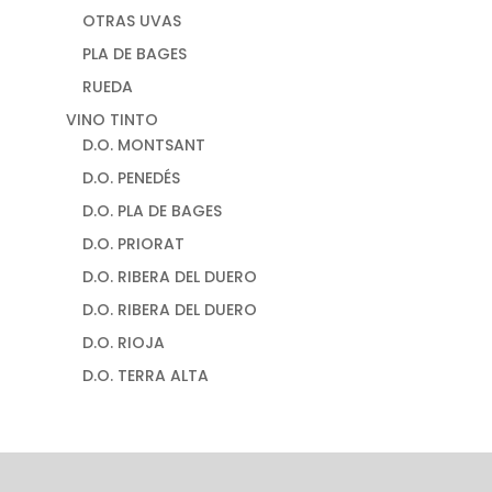
OTRAS UVAS
PLA DE BAGES
RUEDA
VINO TINTO
D.O. MONTSANT
D.O. PENEDÉS
D.O. PLA DE BAGES
D.O. PRIORAT
D.O. RIBERA DEL DUERO
D.O. RIBERA DEL DUERO
D.O. RIOJA
D.O. TERRA ALTA