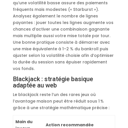
qu’une volatilité basse assure des paiements
fréquents mais modestes (« Starburst »).
Analysez également le nombre de lignes
payantes : jouer toutes les lignes augmente vos
chances d’activer une combinaison gagnante
mais multiplie aussi votre mise totale par tour.
Une bonne pratique consiste à démarrer avec
une mise équivalente à 1–2 % du bankroll puis
ajuster selon la volatilité choisie afin d’optimiser
la durée du session sans épuiser rapidement
vos fonds.
Blackjack : stratégie basique
adaptée au web
Le blackjack reste l’un des rares jeux où
l’avantage maison peut être réduit sous 1 %
grâce à une stratégie mathématique précise :
Main du
Action recommandée