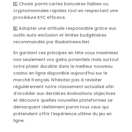
5️⃣ Choisir parmi cartes bancaires fiables ou
cryptomonnaies rapides tout en respectant une
procédure KYC efficace.
6️⃣ Adopter une attitude responsable grâce aux
outils auto‑exclusion et limites budgétaires
recommandés par Basketnews.Net.
En gardant ces principes en tête vous maximisez
non seulement vos gains potentiels mais surtout
votre plaisir durable dans le meilleur nouveau
casino en ligne disponible aujourd’hui sur le
marché français. N’hésitez pas à revisiter
régulièrement notre classement actualisé afin
d’accéder aux dernières évaluations objectives
et découvrir quelles nouvelles plateformes se
démarquent réellement parmi tous ceux qui
prétendent offrir l’expérience ultime du jeu en
ligne.