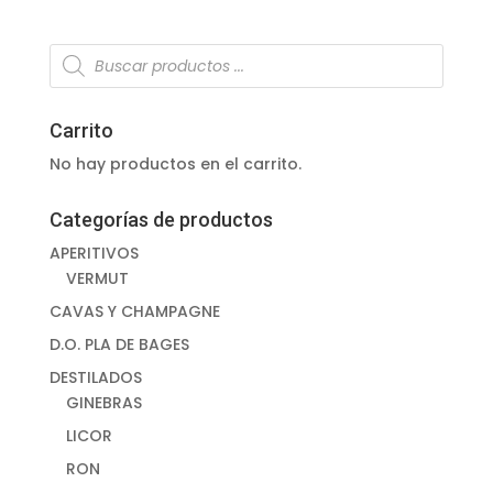
Búsqueda
de
productos
Carrito
No hay productos en el carrito.
Categorías de productos
APERITIVOS
VERMUT
CAVAS Y CHAMPAGNE
D.O. PLA DE BAGES
DESTILADOS
GINEBRAS
LICOR
RON