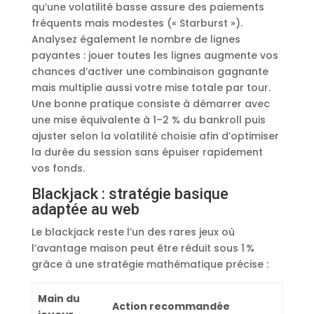
qu’une volatilité basse assure des paiements
fréquents mais modestes (« Starburst »).
Analysez également le nombre de lignes
payantes : jouer toutes les lignes augmente vos
chances d’activer une combinaison gagnante
mais multiplie aussi votre mise totale par tour.
Une bonne pratique consiste à démarrer avec
une mise équivalente à 1–2 % du bankroll puis
ajuster selon la volatilité choisie afin d’optimiser
la durée du session sans épuiser rapidement
vos fonds.
Blackjack : stratégie basique
adaptée au web
Le blackjack reste l’un des rares jeux où
l’avantage maison peut être réduit sous 1 %
grâce à une stratégie mathématique précise :
Main du
Action recommandée