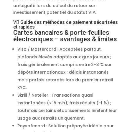
ambiguïté lors du calcul du retour sur
investissement potentiel du statut VIP.
V️⃣ Guide des méthodes de paiement sécurisées
et rapides
Cartes bancaires & porte‑feuilles
électroniques – avantages & limites
Visa / Mastercard : Acceptées partout,
plafonds élevés adaptés aux gros joueurs ;
frais généralement compris entre 2–3 % sur
dépôts internationaux ; délais instantanés
mais parfois retardés lors du premier retrait
KYC.
Skrill / Neteller : Transactions quasi
instantanées (< 15 min), frais réduits (~1 %) ;
toutefois certains établissements limitent leur
usage aux retraits uniquement.
Paysafecard : Solution prépayée idéale pour