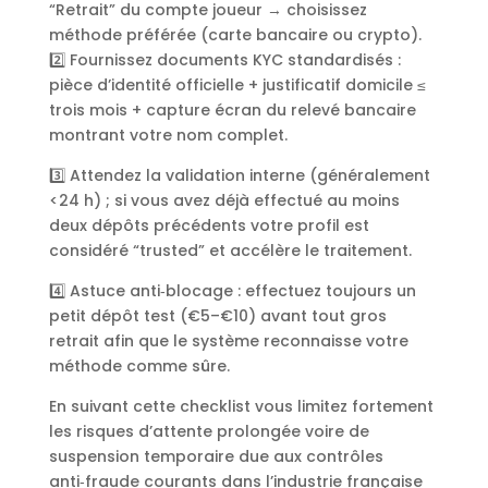
“Retrait” du compte joueur → choisissez
méthode préférée (carte bancaire ou crypto).
2️⃣ Fournissez documents KYC standardisés :
pièce d’identité officielle + justificatif domicile ≤
trois mois + capture écran du relevé bancaire
montrant votre nom complet.
3️⃣ Attendez la validation interne (généralement
<24 h) ; si vous avez déjà effectué au moins
deux dépôts précédents votre profil est
considéré “trusted” et accélère le traitement.
4️⃣ Astuce anti‑blocage : effectuez toujours un
petit dépôt test (€5–€10) avant tout gros
retrait afin que le système reconnaisse votre
méthode comme sûre.
En suivant cette checklist vous limitez fortement
les risques d’attente prolongée voire de
suspension temporaire due aux contrôles
anti‑fraude courants dans l’industrie française