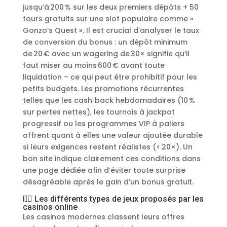
jusqu’à 200 % sur les deux premiers dépôts + 50
tours gratuits sur une slot populaire comme «
Gonzo’s Quest ». Il est crucial d’analyser le taux
de conversion du bonus : un dépôt minimum
de 20 € avec un wagering de 30× signifie qu’il
faut miser au moins 600 € avant toute
liquidation – ce qui peut être prohibitif pour les
petits budgets. Les promotions récurrentes
telles que les cash‑back hebdomadaires (10 %
sur pertes nettes), les tournois à jackpot
progressif ou les programmes VIP à paliers
offrent quant à elles une valeur ajoutée durable
si leurs exigences restent réalistes (< 20×). Un
bon site indique clairement ces conditions dans
une page dédiée afin d’éviter toute surprise
désagréable après le gain d’un bonus gratuit.
II️⃣ Les différents types de jeux proposés par les
casinos online
Les casinos modernes classent leurs offres