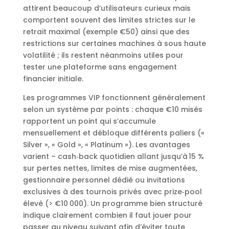
attirent beaucoup d’utilisateurs curieux mais
comportent souvent des limites strictes sur le
retrait maximal (exemple €50) ainsi que des
restrictions sur certaines machines à sous haute
volatilité ; ils restent néanmoins utiles pour
tester une plateforme sans engagement
financier initiale.
Les programmes VIP fonctionnent généralement
selon un système par points : chaque €10 misés
rapportent un point qui s’accumule
mensuellement et débloque différents paliers («
Silver », « Gold », « Platinum »). Les avantages
varient – cash‑back quotidien allant jusqu’à 15 %
sur pertes nettes, limites de mise augmentées,
gestionnaire personnel dédié ou invitations
exclusives à des tournois privés avec prize‑pool
élevé (> €10 000). Un programme bien structuré
indique clairement combien il faut jouer pour
passer au niveau suivant afin d’éviter toute