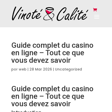
Guide complet du casino
en ligne – Tout ce que
vous devez savoir
por
web
|
28 Mar 2026
|
Uncategorized
Guide complet du casino
en ligne – Tout ce que
vous devez savoir