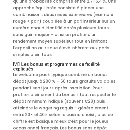
qu’une probabilité comprise entre 2,7–5,4 %. Une
approche équilibrée consiste à placer une
combinaison : deux mises extérieures (exemple
rouge + pair) couplées à un pari intérieur sur un
numéro chaud identifié après plusieurs tours
sans gain majeur – ainsi on profite d’un
rendement moyen supérieur tout en limitant
l’exposition au risque élevé inhérent aux paris
simples plein tapis.
IV️⃣ Les bonus et programmes de fidélité
expliqués
Le welcome pack typique combine un bonus
dépôt jusqu’à 200 % + 50 tours gratuits valables
pendant sept jours après inscription. Pour
profiter pleinement du bonus il faut respecter le
dépôt minimum indiqué (souvent €20) puis
atteindre le wagering requis – généralement
entre 20× et 40× selon le casino choisi ; plus ce
chiffre est basique mieux c’est pour le joueur
occasionnel français. Les bonus sans dépôt