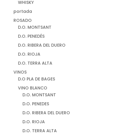
WHISKY
portada
ROSADO
D.O. MONTSANT
D.O. PENEDÉS
D.O. RIBERA DEL DUERO
D.O. RIOJA
D.O. TERRA ALTA
VINOS
D.O PLA DE BAGES
VINO BLANCO
D.O. MONTSANT
D.O. PENEDES
D.O. RIBERA DEL DUERO
D.O. RIOJA
D.O. TERRA ALTA