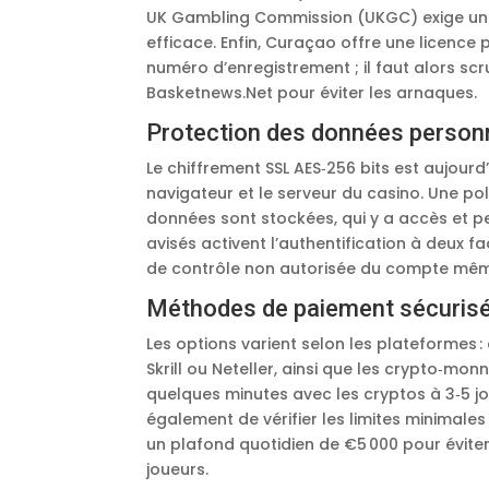
UK Gambling Commission (UKGC) exige une v
efficace. Enfin, Curaçao offre une licence 
numéro d’enregistrement ; il faut alors sc
Basketnews.Net pour éviter les arnaques.
Protection des données person
Le chiffrement SSL AES‑256 bits est aujour
navigateur et le serveur du casino. Une pol
données sont stockées, qui y a accès et p
avisés activent l’authentification à deux f
de contrôle non autorisée du compte mêm
Méthodes de paiement sécuris
Les options varient selon les plateformes
Skrill ou Neteller, ainsi que les crypto‑mon
quelques minutes avec les cryptos à 3‑5 jo
également de vérifier les limites minimale
un plafond quotidien de €5 000 pour éviter
joueurs.