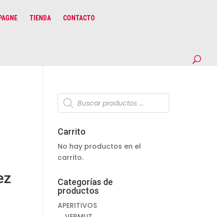
PAGNE
TIENDA
CONTACTO
Búsqueda
de
productos
Carrito
No hay productos en el
carrito.
ez
Categorías de
productos
APERITIVOS
VERMUT