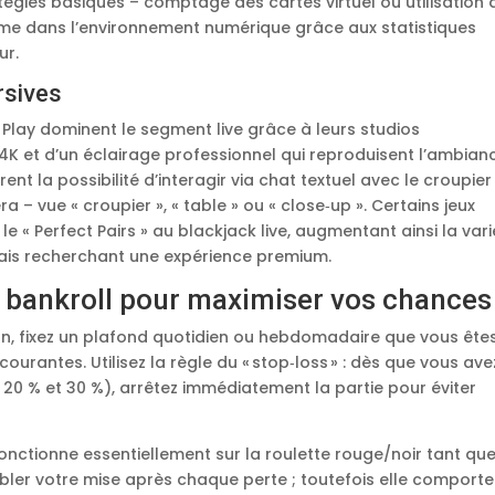
tégies basiques – comptage des cartes virtuel ou utilisation 
ême dans l’environnement numérique grâce aux statistiques
ur.
rsives
Play dominent le segment live grâce à leurs studios
K et d’un éclairage professionnel qui reproduisent l’ambian
frent la possibilité d’interagir via chat textuel avec le croupier
a – vue « croupier », « table » ou « close‑up ». Certains jeux
 « Perfect Pairs » au blackjack live, augmentant ainsi la vari
çais recherchant une expérience premium.
de bankroll pour maximiser vos chances
ion, fixez un plafond quotidien ou hebdomadaire que vous ête
urantes. Utilisez la règle du « stop‑loss » : dès que vous ave
20 % et 30 %), arrêtez immédiatement la partie pour éviter
fonctionne essentiellement sur la roulette rouge/noir tant qu
bler votre mise après chaque perte ; toutefois elle comporte