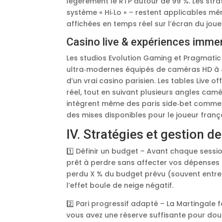
légèrement le RTP autour de 99 %. Les stra
système « Hi‑Lo » – restent applicables m
affichées en temps réel sur l’écran du joue
Casino live & expériences imme
Les studios Evolution Gaming et Pragmatic 
ultra‑modernes équipés de caméras HD à 4
d’un vrai casino parisien. Les tables Live of
réel, tout en suivant plusieurs angles camér
intègrent même des paris side‑bet comme le
des mises disponibles pour le joueur fran
IV. Stratégies et gestion 
1️⃣ Définir un budget – Avant chaque sess
prêt à perdre sans affecter vos dépenses co
perdu X % du budget prévu (souvent entre 
l’effet boule de neige négatif.
2️⃣ Pari progressif adapté – La Martingale 
vous avez une réserve suffisante pour dou