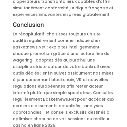
d’opérateurs transfrontaliers capables d’offrir
simultanément conformité juridique française et
expériences innovantes inspirées globalement.
Conclusion
En récapitulatif : choisissez toujours un site
audité régulièrement comme indiqué chez
Basketnews.Net ; exploitez intelligemment
chaque promotion grâce à une lecture fine du
wagering ; adoptez dès aujourd’hui une
discipline stricte autour de votre bankroll avec
outils dédiés ; enfin suivez assidûment nos mises
à jour concernant blockchain, VR et nouvelles
régulations européennes afin rester acteur
informé plutôt que simple spectateur.​ Consultez
régulièrement Basketnews.Net pour accéder aux
derniers classements actualisés、analyses
approfondies、et conseils exclusifs destinés à
optimiser chacune de vos sessions au meilleur
casino en ligne 2026.​