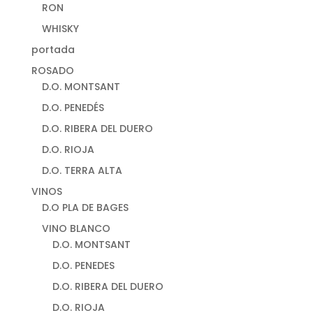
RON
WHISKY
portada
ROSADO
D.O. MONTSANT
D.O. PENEDÉS
D.O. RIBERA DEL DUERO
D.O. RIOJA
D.O. TERRA ALTA
VINOS
D.O PLA DE BAGES
VINO BLANCO
D.O. MONTSANT
D.O. PENEDES
D.O. RIBERA DEL DUERO
D.O. RIOJA