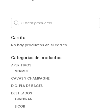
Búsqueda
de
productos
Carrito
No hay productos en el carrito.
Categorías de productos
APERITIVOS
VERMUT
CAVAS Y CHAMPAGNE
D.O. PLA DE BAGES
DESTILADOS
GINEBRAS
LICOR