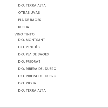
D.O. TERRA ALTA
OTRAS UVAS
PLA DE BAGES
RUEDA
VINO TINTO
D.O. MONTSANT
D.O. PENEDÉS
D.O. PLA DE BAGES
D.O. PRIORAT
D.O. RIBERA DEL DUERO
D.O. RIBERA DEL DUERO
D.O. RIOJA
D.O. TERRA ALTA