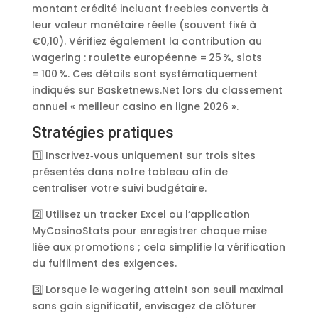
montant crédité incluant freebies convertis à
leur valeur monétaire réelle (souvent fixé à
€0,10). Vérifiez également la contribution au
wagering : roulette européenne = 25 %, slots
= 100 %. Ces détails sont systématiquement
indiqués sur Basketnews.Net lors du classement
annuel « meilleur casino en ligne 2026 ».
Stratégies pratiques
1️⃣ Inscrivez‑vous uniquement sur trois sites
présentés dans notre tableau afin de
centraliser votre suivi budgétaire.
2️⃣ Utilisez un tracker Excel ou l’application
MyCasinoStats pour enregistrer chaque mise
liée aux promotions ; cela simplifie la vérification
du fulfilment des exigences.
3️⃣ Lorsque le wagering atteint son seuil maximal
sans gain significatif, envisagez de clôturer