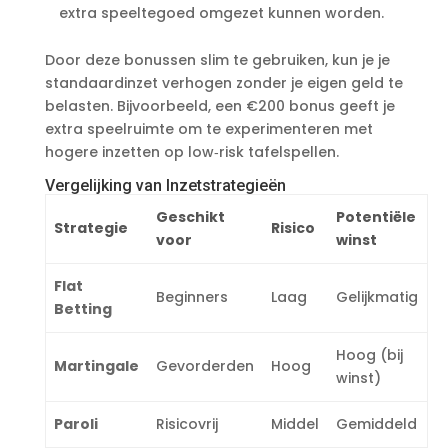
extra speeltegoed omgezet kunnen worden.
Door deze bonussen slim te gebruiken, kun je je
standaardinzet verhogen zonder je eigen geld te
belasten. Bijvoorbeeld, een €200 bonus geeft je
extra speelruimte om te experimenteren met
hogere inzetten op low‑risk tafelspellen.
Vergelijking van Inzetstrategieën
Geschikt
Potentiële
Strategie
Risico
voor
winst
Flat
Beginners
Laag
Gelijkmatig
Betting
Hoog (bij
Martingale
Gevorderden
Hoog
winst)
Paroli
Risicovrij
Middel
Gemiddeld