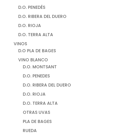
D.O. PENEDÉS
D.O. RIBERA DEL DUERO
D.O. RIOJA
D.O. TERRA ALTA
VINOS
D.O PLA DE BAGES
VINO BLANCO
D.O. MONTSANT
D.O. PENEDES
D.O. RIBERA DEL DUERO
D.O. RIOJA
D.O. TERRA ALTA
OTRAS UVAS
PLA DE BAGES
RUEDA