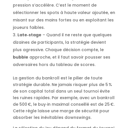
pression s’accélère. C’est le moment de
sélectionner les spots à haute valeur ajoutée, en
misant sur des mains fortes ou en exploitant les
joueurs faibles.
Late‑stage
– Quand il ne reste que quelques
dizaines de participants, la stratégie devient
plus agressive. Chaque décision compte, le
bubble
approche, et il faut savoir pousser ses
adversaires hors du tableau de scores.
La gestion du bankroll est le pilier de toute
stratégie durable. Ne jamais risquer plus de 5 %
de son capital total dans un seul tournoi évite
les ruines rapides. Par exemple, avec un bankroll
de 500 €, le buy‑in maximal conseillé est de 25 €.
Cette règle laisse une marge de sécurité pour
absorber les inévitables downswings.