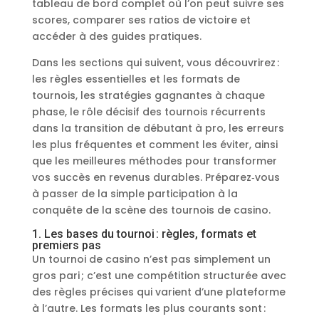
tableau de bord complet où l’on peut suivre ses
scores, comparer ses ratios de victoire et
accéder à des guides pratiques.
Dans les sections qui suivent, vous découvrirez :
les règles essentielles et les formats de
tournois, les stratégies gagnantes à chaque
phase, le rôle décisif des tournois récurrents
dans la transition de débutant à pro, les erreurs
les plus fréquentes et comment les éviter, ainsi
que les meilleures méthodes pour transformer
vos succès en revenus durables. Préparez‑vous
à passer de la simple participation à la
conquête de la scène des tournois de casino.
1. Les bases du tournoi : règles, formats et
premiers pas
Un tournoi de casino n’est pas simplement un
gros pari ; c’est une compétition structurée avec
des règles précises qui varient d’une plateforme
à l’autre. Les formats les plus courants sont :