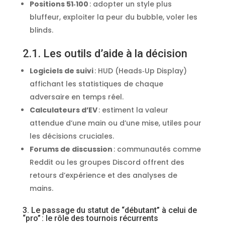
Positions 51‑100
: adopter un style plus
bluffeur, exploiter la peur du bubble, voler les
blinds.
2.1. Les outils d’aide à la décision
Logiciels de suivi
: HUD (Heads‑Up Display)
affichant les statistiques de chaque
adversaire en temps réel.
Calculateurs d’EV
: estiment la valeur
attendue d’une main ou d’une mise, utiles pour
les décisions cruciales.
Forums de discussion
: communautés comme
Reddit ou les groupes Discord offrent des
retours d’expérience et des analyses de
mains.
3. Le passage du statut de “débutant” à celui de
“pro” : le rôle des tournois récurrents