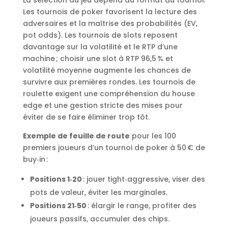
La sélection du jeu dépend du format du tournoi.
Les tournois de poker favorisent la lecture des
adversaires et la maîtrise des probabilités (EV,
pot odds). Les tournois de slots reposent
davantage sur la volatilité et le RTP d’une
machine ; choisir une slot à RTP 96,5 % et
volatilité moyenne augmente les chances de
survivre aux premières rondes. Les tournois de
roulette exigent une compréhension du house
edge et une gestion stricte des mises pour
éviter de se faire éliminer trop tôt.
Exemple de feuille de route
pour les 100
premiers joueurs d’un tournoi de poker à 50 € de
buy‑in :
Positions 1‑20
: jouer tight‑aggressive, viser des
pots de valeur, éviter les marginales.
Positions 21‑50
: élargir le range, profiter des
joueurs passifs, accumuler des chips.