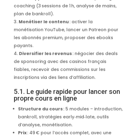
coaching (3 sessions de 1 h, analyse de mains,
plan de bankroll).
Monétiser le contenu
: activer la
monétisation YouTube, lancer un Patreon pour
les abonnés premium, proposer des ebooks
payants.
Diversifier les revenus
: négocier des deals
de sponsoring avec des casinos français
fiables, recevoir des commissions sur les
inscriptions via des liens d’affiliation.
5.1. Le guide rapide pour lancer son
propre cours en ligne
Structure du cours
: 5 modules – introduction,
bankroll, stratégies early‑mid‑late, outils
d’analyse, monétisation.
Prix
: 49 € pour l’accès complet, avec une