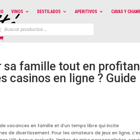
IO
VINOS
DESTILADOS
APERITIVOS
CAVAS Y CHAM
queda
uctos
a famille tout en profitan
s casinos en ligne ? Guide
de vacances en famille et d’un temps libre qui incite
es de divertissement. Pour les amateurs de jeux en ligne, c’e