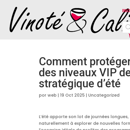
INIC
Bús
de
prod
Comment protéger s
des niveaux VIP de
stratégique d’été
por
web
|
19 Oct 2025
|
Uncategorized
L’été apporte son lot de journées longues, 
naturellement à explorer de nouvelles form