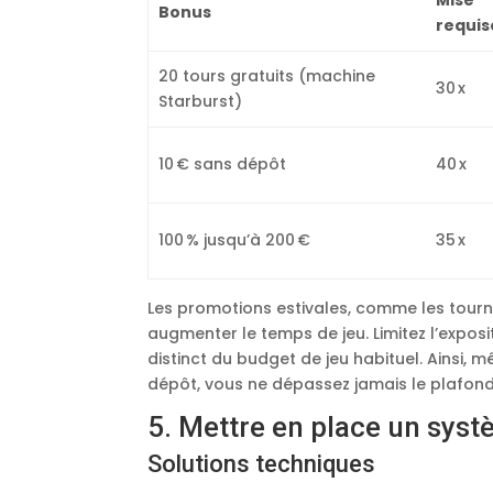
Mise
Bonus
requis
20 tours gratuits (machine
30 x
Starburst)
10 € sans dépôt
40 x
100 % jusqu’à 200 €
35 x
Les promotions estivales, comme les tourno
augmenter le temps de jeu. Limitez l’expos
distinct du budget de jeu habituel. Ainsi, m
dépôt, vous ne dépassez jamais le plafond 
5. Mettre en place un systè
Solutions techniques