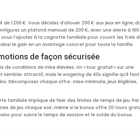
e 1 200 €. Vous décidez d’allouer 200 € aux jeux en ligne, d
figurez un plafond mensuel de 200 €, avec une alerte à 160 €
ous l’ajoutez à la cagnotte familiale pour couvrir les frais 
insi le gain en un avantage concret pour toute la famille.
romotions de façon sécurisée
de conditions de mise élevées. Un « tour gratuit » sur une
 sembler attractif, mais le wagering de 40x signifie qu’il faut
ins. Décomposez chaque offre : mise minimale, jeux éligibles,
e familiale implique de fixer des limites de temps de jeu. Par
es de jeu chaque soir, même si le bonus offre 20 tours gratu
asino pour suivre le temps de session et le solde du bonus.