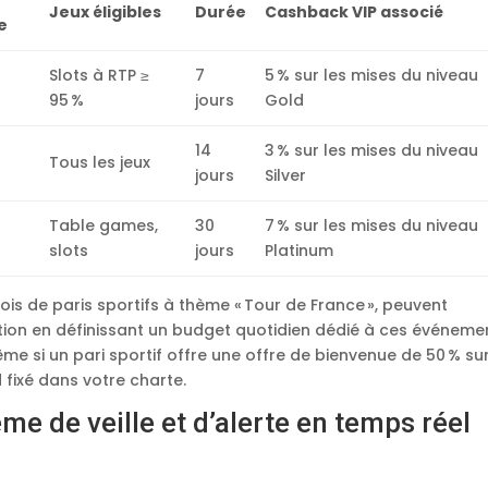
Jeux éligibles
Durée
Cashback VIP associé
e
Slots à RTP ≥
7
5 % sur les mises du niveau
95 %
jours
Gold
14
3 % sur les mises du niveau
Tous les jeux
jours
Silver
Table games,
30
7 % sur les mises du niveau
slots
jours
Platinum
is de paris sportifs à thème « Tour de France », peuvent
ition en définissant un budget quotidien dédié à ces événeme
ême si un pari sportif offre une offre de bienvenue de 50 % sur
fixé dans votre charte.
me de veille et d’alerte en temps réel