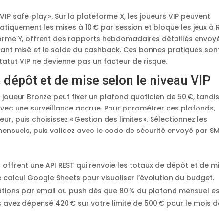
 VIP safe‑play ». Sur la plateforme X, les joueurs VIP peuvent
matiquement les mises à 10 € par session et bloque les jeux à 
eforme Y, offrent des rapports hebdomadaires détaillés envoy
ntant misé et le solde du cashback. Ces bonnes pratiques son
statut VIP ne devienne pas un facteur de risque.
e dépôt et de mise selon le niveau VIP
n joueur Bronze peut fixer un plafond quotidien de 50 €, tandi
avec une surveillance accrue. Pour paramétrer ces plafonds,
, puis choisissez « Gestion des limites ». Sélectionnez les
mensuels, puis validez avec le code de sécurité envoyé par SM
os offrent une API REST qui renvoie les totaux de dépôt et de m
de calcul Google Sheets pour visualiser l’évolution du budget.
ications par email ou push dès que 80 % du plafond mensuel e
ous avez dépensé 420 € sur votre limite de 500 € pour le mois d