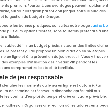
s VIP : bonus exclusifs, limites de mise personnalisées, serv
nements premium. Pourtant, ces avantages peuvent rapidemen
iliale, surtout lorsqu’un parent doit jongler entre le suivi des
ts et la gestion du budget ménager.
especte les bonnes pratiques, consultez notre page
casino b
rie plusieurs options testées, sans toutefois prétendre à un
 officiels.
nsable : définir un budget précis, instaurer des limites claire
. Le présent guide propose un plan d’action en six étapes,
no en ligne et à la prévention du jeu excessif. Vous y trouver
et des exemples d’utilisation des niveaux VIP pendant les
t sans compromettre la stabilité familiale.
iale de jeu responsable
 identifier les moments où le jeu en ligne est autorisé. Par
s jours de semaine et réserver le dimanche après-midi aux
vite les conflits d’emploi du temps et crée un cadre prévisible.
e l’adhésion. Organisez une réunion où les adolescents peu