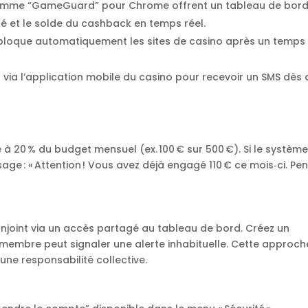
s comme “GameGuard” pour Chrome offrent un tableau de bor
sé et le solde du cashback en temps réel.
 bloque automatiquement les sites de casino après un temps
es via l’application mobile du casino pour recevoir un SMS dès
e à 20 % du budget mensuel (ex. 100 € sur 500 €). Si le systèm
ge : « Attention ! Vous avez déjà engagé 110 € ce mois‑ci. Pe
onjoint via un accès partagé au tableau de bord. Créez un
membre peut signaler une alerte inhabituelle. Cette approch
une responsabilité collective.