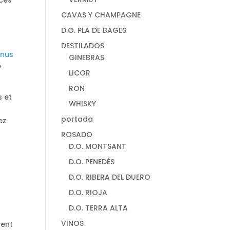
ices
t
CAVAS Y CHAMPAGNE
D.O. PLA DE BAGES
DESTILADOS
onus
GINEBRAS
e
LICOR
RON
s et
WHISKY
portada
ez
ROSADO
D.O. MONTSANT
D.O. PENEDÉS
D.O. RIBERA DEL DUERO
D.O. RIOJA
D.O. TERRA ALTA
VINOS
vent