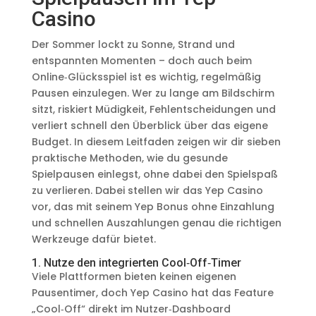
Casino
Der Sommer lockt zu Sonne, Strand und
entspannten Momenten – doch auch beim
Online‑Glücksspiel ist es wichtig, regelmäßig
Pausen einzulegen. Wer zu lange am Bildschirm
sitzt, riskiert Müdigkeit, Fehlentscheidungen und
verliert schnell den Überblick über das eigene
Budget. In diesem Leitfaden zeigen wir dir sieben
praktische Methoden, wie du gesunde
Spielpausen einlegst, ohne dabei den Spielspaß
zu verlieren. Dabei stellen wir das Yep Casino
vor, das mit seinem Yep Bonus ohne Einzahlung
und schnellen Auszahlungen genau die richtigen
Werkzeuge dafür bietet.
1. Nutze den integrierten Cool‑Off‑Timer
Viele Plattformen bieten keinen eigenen
Pausentimer, doch Yep Casino hat das Feature
„Cool‑Off“ direkt im Nutzer‑Dashboard