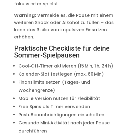
fokussierter spielst.
Warning:
Vermeide es, die Pause mit einem
weiteren Snack oder Alkohol zu füllen – das
kann das Risiko von impulsiven Einsätzen
erhöhen.
Praktische Checkliste für deine
Sommer‑Spielpausen
Cool‑Off‑Timer aktivieren (15 Min, 1 h, 24 h)
Kalender‑Slot festlegen (max. 60 Min)
Finanzlimits setzen (Tages‑ und
Wochengrenze)
Mobile Version nutzen für Flexibilität
Free Spins als Timer verwenden
Push‑Benachrichtigungen einschalten
Gesunde Mini‑Aktivität nach jeder Pause
durchführen