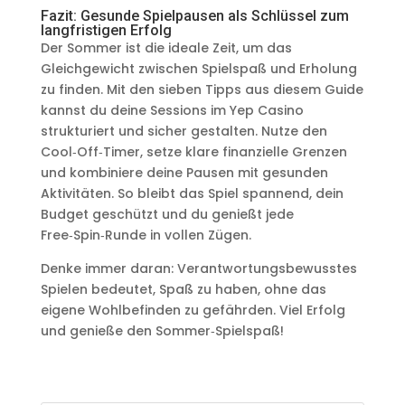
Fazit: Gesunde Spielpausen als Schlüssel zum
langfristigen Erfolg
Der Sommer ist die ideale Zeit, um das
Gleichgewicht zwischen Spielspaß und Erholung
zu finden. Mit den sieben Tipps aus diesem Guide
kannst du deine Sessions im Yep Casino
strukturiert und sicher gestalten. Nutze den
Cool‑Off‑Timer, setze klare finanzielle Grenzen
und kombiniere deine Pausen mit gesunden
Aktivitäten. So bleibt das Spiel spannend, dein
Budget geschützt und du genießt jede
Free‑Spin‑Runde in vollen Zügen.
Denke immer daran: Verantwortungsbewusstes
Spielen bedeutet, Spaß zu haben, ohne das
eigene Wohlbefinden zu gefährden. Viel Erfolg
und genieße den Sommer‑Spielspaß!