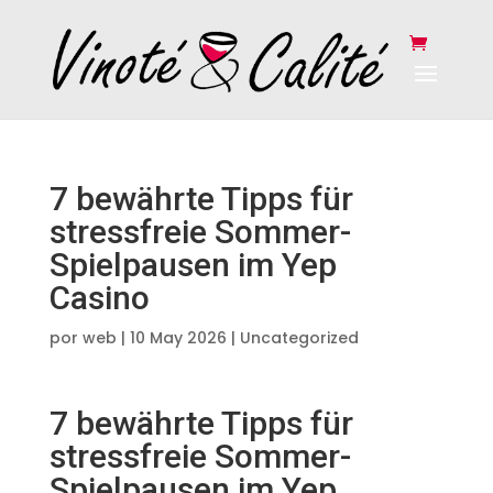
7 bewährte Tipps für
stressfreie Sommer-
Spielpausen im Yep
Casino
por
web
|
10 May 2026
|
Uncategorized
7 bewährte Tipps für
stressfreie Sommer-
Spielpausen im Yep