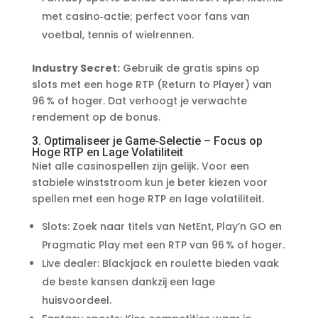
met casino‑actie; perfect voor fans van
voetbal, tennis of wielrennen.
Industry Secret:
Gebruik de gratis spins op
slots met een hoge RTP (Return to Player) van
96 % of hoger. Dat verhoogt je verwachte
rendement op de bonus.
3. Optimaliseer je Game‑Selectie – Focus op
Hoge RTP en Lage Volatiliteit
Niet alle casinospellen zijn gelijk. Voor een
stabiele winststroom kun je beter kiezen voor
spellen met een hoge RTP en lage volatiliteit.
Slots: Zoek naar titels van NetEnt, Play’n GO en
Pragmatic Play met een RTP van 96 % of hoger.
Live dealer: Blackjack en roulette bieden vaak
de beste kansen dankzij een lage
huisvoordeel.