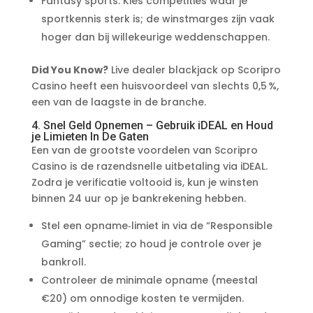
Fantasy sports: Kies competities waar je
sportkennis sterk is; de winstmarges zijn vaak
hoger dan bij willekeurige weddenschappen.
Did You Know?
Live dealer blackjack op Scoripro
Casino heeft een huisvoordeel van slechts 0,5 %,
een van de laagste in de branche.
4. Snel Geld Opnemen – Gebruik iDEAL en Houd
je Limieten In De Gaten
Een van de grootste voordelen van Scoripro
Casino is de razendsnelle uitbetaling via iDEAL.
Zodra je verificatie voltooid is, kun je winsten
binnen 24 uur op je bankrekening hebben.
Stel een opname‑limiet in via de “Responsible
Gaming” sectie; zo houd je controle over je
bankroll.
Controleer de minimale opname (meestal
€20) om onnodige kosten te vermijden.