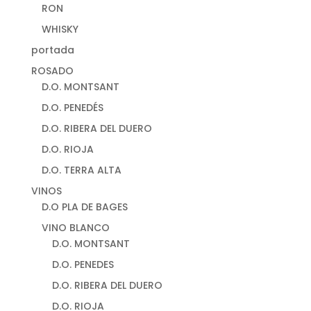
RON
WHISKY
portada
ROSADO
D.O. MONTSANT
D.O. PENEDÉS
D.O. RIBERA DEL DUERO
D.O. RIOJA
D.O. TERRA ALTA
VINOS
D.O PLA DE BAGES
VINO BLANCO
D.O. MONTSANT
D.O. PENEDES
D.O. RIBERA DEL DUERO
D.O. RIOJA