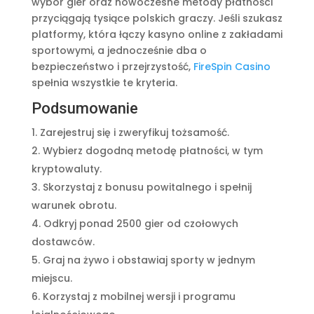
wybór gier oraz nowoczesne metody płatności
przyciągają tysiące polskich graczy. Jeśli szukasz
platformy, która łączy kasyno online z zakładami
sportowymi, a jednocześnie dba o
bezpieczeństwo i przejrzystość,
FireSpin Casino
spełnia wszystkie te kryteria.
Podsumowanie
Zarejestruj się i zweryfikuj tożsamość.
Wybierz dogodną metodę płatności, w tym
kryptowaluty.
Skorzystaj z bonusu powitalnego i spełnij
warunek obrotu.
Odkryj ponad 2500 gier od czołowych
dostawców.
Graj na żywo i obstawiaj sporty w jednym
miejscu.
Korzystaj z mobilnej wersji i programu