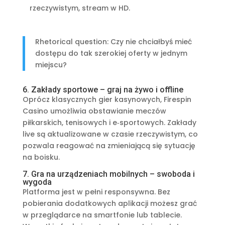
rzeczywistym, stream w HD.
Rhetorical question: Czy nie chciałbyś mieć
dostępu do tak szerokiej oferty w jednym
miejscu?
6. Zakłady sportowe – graj na żywo i offline
Oprócz klasycznych gier kasynowych, Firespin
Casino umożliwia obstawianie meczów
piłkarskich, tenisowych i e‑sportowych. Zakłady
live są aktualizowane w czasie rzeczywistym, co
pozwala reagować na zmieniającą się sytuację
na boisku.
7. Gra na urządzeniach mobilnych – swoboda i
wygoda
Platforma jest w pełni responsywna. Bez
pobierania dodatkowych aplikacji możesz grać
w przeglądarce na smartfonie lub tablecie.