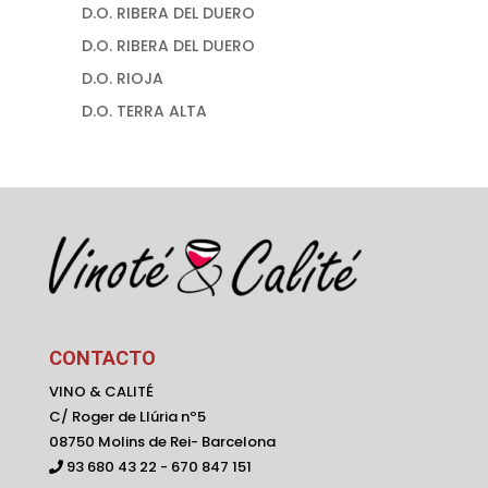
D.O. RIBERA DEL DUERO
D.O. RIBERA DEL DUERO
D.O. RIOJA
D.O. TERRA ALTA
CONTACTO
VINO & CALITÉ
C/ Roger de Llúria nº5
08750 Molins de Rei- Barcelona
93 680 43 22 - 670 847 151