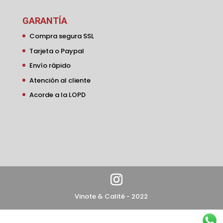
GARANTÍA
Compra segura SSL
Tarjeta o Paypal
Envío rápido
Atención al cliente
Acorde a la LOPD
Vinote & Calité - 2022